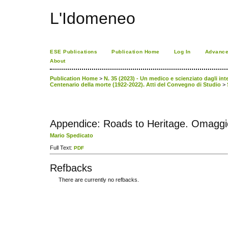
L'Idomeneo
ESE Publications
Publication Home
Log In
Advance
About
Publication Home
>
N. 35 (2023) - Un medico e scienziato dagli int
Centenario della morte (1922-2022). Atti del Convegno di Studio
>
Appendice: Roads to Heritage. Omaggi
Mario Spedicato
Full Text:
PDF
Refbacks
There are currently no refbacks.
ویزای استارتاپ
کاغذ a4