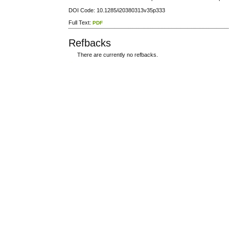
DOI Code: 10.1285/i20380313v35p333
Full Text:
PDF
Refbacks
There are currently no refbacks.
ویزای استارتاپ
کاغذ a4