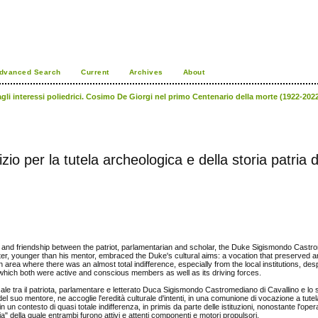
dvanced Search
Current
Archives
About
gli interessi poliedrici. Cosimo De Giorgi nel primo Centenario della morte (1922-2022)
o per la tutela archeologica e della storia patria d
nship and friendship between the patriot, parlamentarian and scholar, the Duke Sigismondo Cast
atter, younger than his mentor, embraced the Duke's cultural aims: a vocation that preserved 
An area where there was an almost total indifference, especially from the local institutions, des
which both were active and conscious members as well as its driving forces.
micale tra il patriota, parlamentare e letterato Duca Sigismondo Castromediano di Cavallino e lo 
el suo mentore, ne accoglie l'eredità culturale d'intenti, in una comunione di vocazione a tut
n un contesto di quasi totale indifferenza, in primis da parte delle istituzioni, nonostante l'oper
" della quale entrambi furono attivi e attenti componenti e motori propulsori.