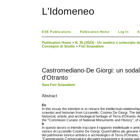
L'Idomeneo
ESE Publications
Publication Home
Log In
A
Publication Home
>
N. 35 (2023) - Un medico e scienziato da
Convegno di Studio
>
Foti Sciavaliere
Castromediano-De Giorgi: un sodalizi
d'Otranto
Sara Foti Sciavaliere
Abstract
En
In this essay the intention is to retrace the intellectual relatio
scientist and historian from Lizzanello, Cosimo De Giorgi. The l
historical, artistic and archeological heritage of Terra d'Otranto. 
the "Commision Curator of National Monuments and History", of 
It
In questo lavoro si intende tracciare il rapporto intellettuale e a
storico di Lizzanello Cosimo De Giorgi. Quest'ultimo più giovane d
del patrimonio storico-artistico e archeologico di Terra d'Otranto, i
"Commissione Conservatrice dei patrii monumenti e di storia patria