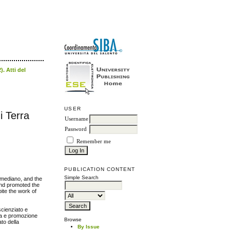
. Atti del
USER
i Terra
Username
Password
Remember me
PUBLICATION CONTENT
Simple Search
romediano, and the
and promoted the
pite the work of
scienziato e
ela e promozione
Browse
ato della
By Issue