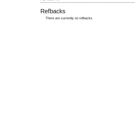
Refbacks
There are currently no refbacks.
ویزای استارتاپ
کاغذ a4