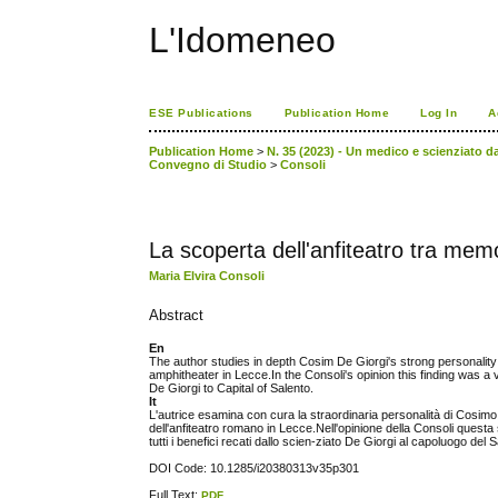
L'Idomeneo
ESE Publications
Publication Home
Log In
A
Publication Home
>
N. 35 (2023) - Un medico e scienziato da
Convegno di Studio
>
Consoli
La scoperta dell'anfiteatro tra mem
Maria Elvira Consoli
Abstract
En
The author studies in depth Cosim De Giorgi's strong personality
amphitheater in Lecce.In the Consoli's opinion this finding was a v
De Giorgi to Capital of Salento.
It
L'autrice esamina con cura la straordinaria personalità di Cosimo D
dell'anfiteatro romano in Lecce.Nell'opinione della Consoli questa
tutti i benefici recati dallo scien-ziato De Giorgi al capoluogo del 
DOI Code: 10.1285/i20380313v35p301
Full Text:
PDF