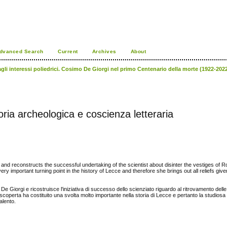
dvanced Search
Current
Archives
About
gli interessi poliedrici. Cosimo De Giorgi nel primo Centenario della morte (1922-2022)
oria archeologica e coscienza letteraria
 and reconstructs the successful undertaking of the scientist about disinter the vestiges of
ery important turning point in the history of Lecce and therefore she brings out all reliefs give
e Giorgi e ricostruisce l'iniziativa di successo dello scienziato riguardo al ritrovamento delle
 scoperta ha costituito una svolta molto importante nella storia di Lecce e pertanto la studios
Salento.