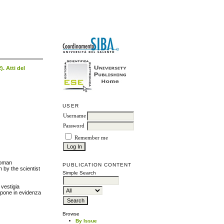
. Atti del
USER
Username
Password
Remember me
 Roman
PUBLICATION CONTENT
n by the scientist
Simple Search
 vestigia
a pone in evidenza
Browse
By Issue