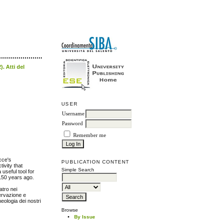
. Atti del
USER
Username
Password
Remember me
cce's
PUBLICATION CONTENT
ivity that
Simple Search
useful tool for
 150 years ago.
atro nei
servazione e
heologia dei nostri
Browse
By Issue