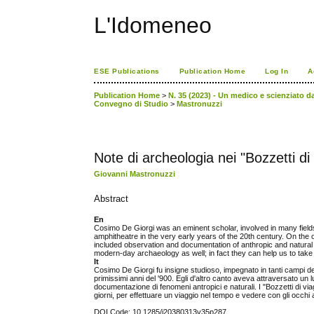
L'Idomeneo
ESE Publications
Publication Home
Log In
A
Publication Home
>
N. 35 (2023) - Un medico e scienziato da
Convegno di Studio
>
Mastronuzzi
Note di archeologia nei "Bozzetti di
Giovanni Mastronuzzi
Abstract
En
Cosimo De Giorgi was an eminent scholar, involved in many fields
amphitheatre in the very early years of the 20th century. On the o
included observation and documentation of anthropic and natural p
modern-day archaeology as well; in fact they can help us to take
It
Cosimo De Giorgi fu insigne studioso, impegnato in tanti campi del
primissimi anni del '900. Egli d'altro canto aveva attraversato u
documentazione di fenomeni antropici e naturali. I "Bozzetti di via
giorni, per effettuare un viaggio nel tempo e vedere con gli occhi a
DOI Code: 10.1285/i20380313v35p287