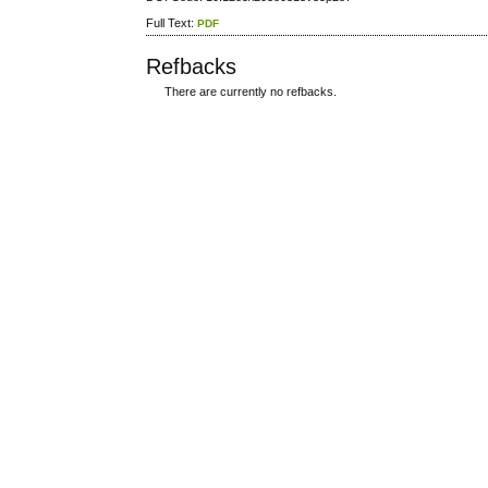
Full Text:
PDF
Refbacks
There are currently no refbacks.
ویزای استارتاپ
کاغذ a4