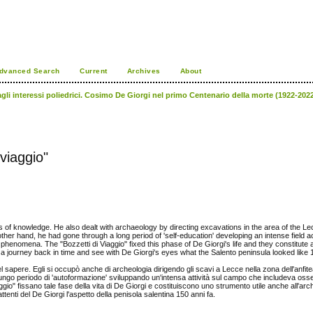
dvanced Search
Current
Archives
About
gli interessi poliedrici. Cosimo De Giorgi nel primo Centenario della morte (1922-2022)
 viaggio"
 of knowledge. He also dealt with archaeology by directing excavations in the area of the Le
ther hand, he had gone through a long period of 'self-education' developing an intense field act
henomena. The "Bozzetti di Viaggio" fixed this phase of De Giorgi's life and they constitute a 
 a journey back in time and see with De Giorgi's eyes what the Salento peninsula looked like
 sapere. Egli si occupò anche di archeologia dirigendo gli scavi a Lecce nella zona dell'anfite
n lungo periodo di 'autoformazione' sviluppando un'intensa attività sul campo che includeva os
ggio" fissano tale fase della vita di De Giorgi e costituiscono uno strumento utile anche all'arc
ttenti del De Giorgi l'aspetto della penisola salentina 150 anni fa.