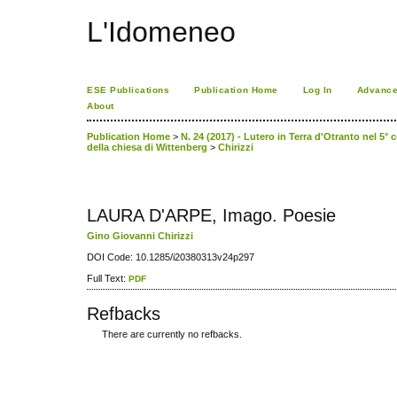
L'Idomeneo
ESE Publications
Publication Home
Log In
Advance
About
Publication Home
>
N. 24 (2017) - Lutero in Terra d'Otranto nel 5° 
della chiesa di Wittenberg
>
Chirizzi
LAURA D'ARPE, Imago. Poesie
Gino Giovanni Chirizzi
DOI Code: 10.1285/i20380313v24p297
Full Text:
PDF
Refbacks
There are currently no refbacks.
ویزای استارتاپ
کاغذ a4