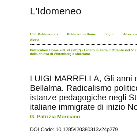
L'Idomeneo
ESE Publications
Publication Home
Log In
Advance
About
Publication Home
>
N. 24 (2017) - Lutero in Terra d'Otranto nel 5° 
della chiesa di Wittenberg
>
Morciano
LUIGI MARRELLA, Gli anni d
Bellalma. Radicalismo politi
istanze pedagogiche negli Stat
italiane immigrate di inizio 
G. Patrizia Morciano
DOI Code: 10.1285/i20380313v24p279