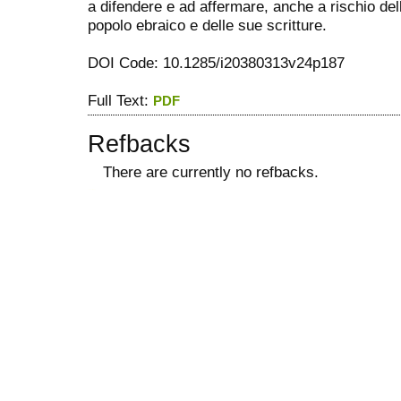
a difendere e ad affermare, anche a rischio dell
popolo ebraico e delle sue scritture.
DOI Code: 10.1285/i20380313v24p187
Full Text:
PDF
Refbacks
There are currently no refbacks.
ویزای استارتاپ
کاغذ a4