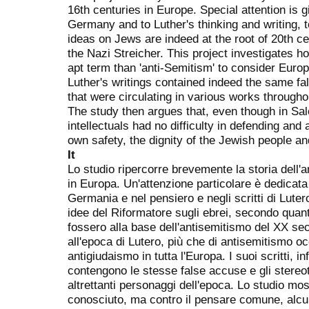
16th centuries in Europe. Special attention is g
Germany and to Luther's thinking and writing, 
ideas on Jews are indeed at the root of 20th c
the Nazi Streicher. This project investigates 
apt term than 'anti-Semitism' to consider Europ
Luther's writings contained indeed the same f
that were circulating in various works through
The study then argues that, even though in S
intellectuals had no difficulty in defending and a
own safety, the dignity of the Jewish people and
It
Lo studio ripercorre brevemente la storia dell'a
in Europa. Un'attenzione particolare è dedicata 
Germania e nel pensiero e negli scritti di Luter
idee del Riformatore sugli ebrei, secondo quant
fossero alla base dell'antisemitismo del XX se
all'epoca di Lutero, più che di antisemitismo oc
antigiudaismo in tutta l'Europa. I suoi scritti, inf
contengono le stesse false accuse e gli stereot
altrettanti personaggi dell'epoca. Lo studio mo
conosciuto, ma contro il pensare comune, alcuni 