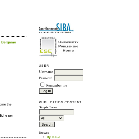
>
Bergamo
USER
Username
Password
Remember me
PUBLICATION CONTENT
come the
Simple Search
ofiche per
Browse
By Issue