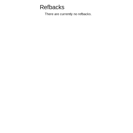
Refbacks
There are currently no refbacks.
ویزای استارتاپ
کاغذ a4