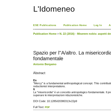
L'Idomeneo
ESE Publications
Publication Home
Log In
A
Publication Home
>
N. 22 (2016) - Miserere nobis: aspetti 
Spazio per l''A/altro. La misericor
fondamentale
Antonio Bergamo
Abstract
En
"Mercy" is a fundamental anthropological concept. This contributi
reductionist interpretations.
It
La "misericordia" è un concetto antropologico fondamentale. Il pre
superare le interpretazioni riduzionistiche.
DOI Code: 10.1285/i20380313v22p9
Full Text:
PDF