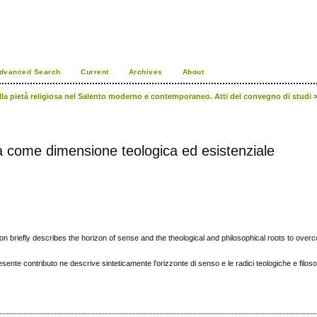
dvanced Search
Current
Archives
About
della pietà religiosa nel Salento moderno e contemporaneo. Atti del convegno di studi
dia come dimensione teologica ed esistenziale
on briefly describes the horizon of sense and the theological and philosophical roots to over
sente contributo ne descrive sinteticamente l'orizzonte di senso e le radici teologiche e filos