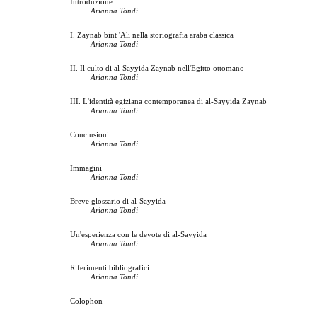
Introduzione
Arianna Tondi
I. Zaynab bint 'Alī nella storiografia araba classica
Arianna Tondi
II. Il culto di al-Sayyida Zaynab nell'Egitto ottomano
Arianna Tondi
III. L'identità egiziana contemporanea di al-Sayyida Zaynab
Arianna Tondi
Conclusioni
Arianna Tondi
Immagini
Arianna Tondi
Breve glossario di al-Sayyida
Arianna Tondi
Un'esperienza con le devote di al-Sayyida
Arianna Tondi
Riferimenti bibliografici
Arianna Tondi
Colophon