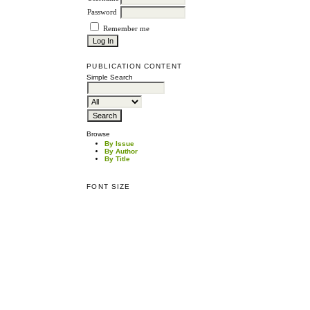
Password
Remember me
PUBLICATION CONTENT
Simple Search
Browse
By Issue
By Author
By Title
FONT SIZE