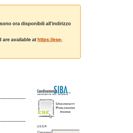
ono ora disponibili all'indirizzo
 are available at
https://ese-
USER
Username