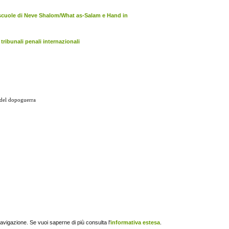
e scuole di Neve Shalom/What as-Salam e Hand in
 tribunali penali internazionali
na del dopoguerra
navigazione. Se vuoi saperne di più consulta l'
informativa estesa
.