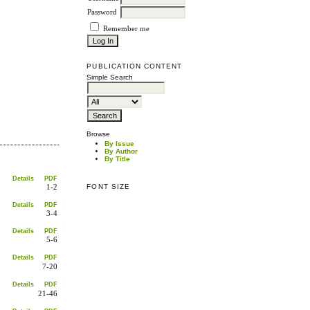
Password
Remember me
PUBLICATION CONTENT
Simple Search
Browse
By Issue
By Author
By Title
Details
PDF
FONT SIZE
1-2
Details
PDF
3-4
Details
PDF
5-6
Details
PDF
7-20
Details
PDF
21-46