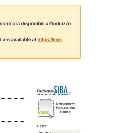
ono ora disponibili all'indirizzo
 are available at
https://ese-
USER
Username