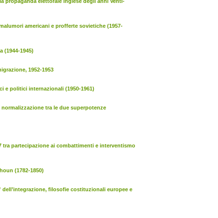
lla propaganda elettorale inglese degli anni Venti-
 malumori americani e profferte sovietiche (1957-
lia (1944-1945)
mmigrazione, 1952-1953
i e politici internazionali (1950-1961)
di normalizzazione tra le due superpotenze
17 tra partecipazione ai combattimenti e interventismo
alhoun (1782-1850)
” dell’integrazione, filosofie costituzionali europee e