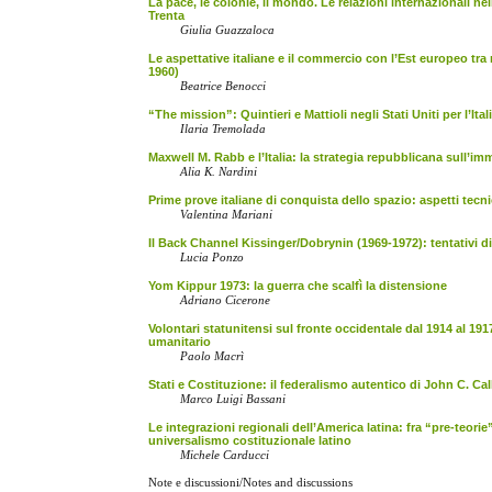
La pace, le colonie, il mondo. Le relazioni internazionali ne
Trenta
Giulia Guazzaloca
Le aspettative italiane e il commercio con l’Est europeo tra
1960)
Beatrice Benocci
“The mission”: Quintieri e Mattioli negli Stati Uniti per l’Ita
Ilaria Tremolada
Maxwell M. Rabb e l’Italia: la strategia repubblicana sull’i
Alia K. Nardini
Prime prove italiane di conquista dello spazio: aspetti tecnic
Valentina Mariani
Il Back Channel Kissinger/Dobrynin (1969-1972): tentativi 
Lucia Ponzo
Yom Kippur 1973: la guerra che scalfì la distensione
Adriano Cicerone
Volontari statunitensi sul fronte occidentale dal 1914 al 19
umanitario
Paolo Macrì
Stati e Costituzione: il federalismo autentico di John C. C
Marco Luigi Bassani
Le integrazioni regionali dell’America latina: fra “pre-teorie
universalismo costituzionale latino
Michele Carducci
Note e discussioni/Notes and discussions