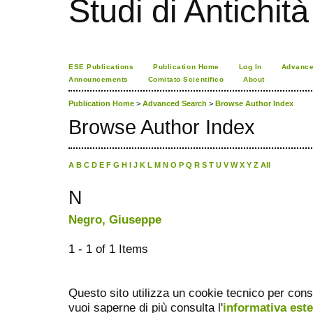
Studi di Antichità
ESE Publications
Publication Home
Log In
Advance
Announcements
Comitato Scientifico
About
Publication Home
>
Advanced Search
>
Browse Author Index
Browse Author Index
A
B
C
D
E
F
G
H
I
J
K
L
M
N
O
P
Q
R
S
T
U
V
W
X
Y
Z
All
N
Negro, Giuseppe
1 - 1 of 1 Items
Questo sito utilizza un cookie tecnico per cons
vuoi saperne di più consulta l'
informativa est