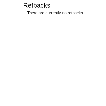
Refbacks
There are currently no refbacks.
ویزای استارتاپ
کاغذ a4