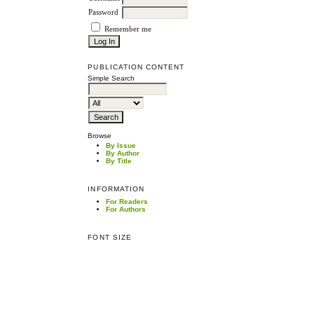
Password
Remember me
PUBLICATION CONTENT
Simple Search
Browse
By Issue
By Author
By Title
INFORMATION
For Readers
For Authors
FONT SIZE