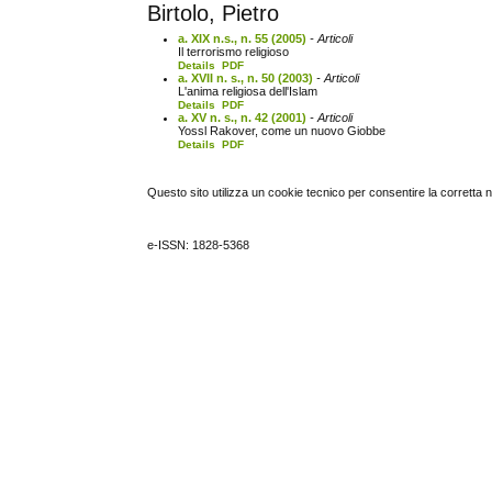
Birtolo, Pietro
a. XIX n.s., n. 55 (2005)
- Articoli
Il terrorismo religioso
Details
PDF
a. XVII n. s., n. 50 (2003)
- Articoli
L'anima religiosa dell'Islam
Details
PDF
a. XV n. s., n. 42 (2001)
- Articoli
Yossl Rakover, come un nuovo Giobbe
Details
PDF
Questo sito utilizza un cookie tecnico per consentire la corretta 
e-ISSN: 1828-5368