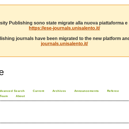
sity Publishing sono state migrate alla nuova piattaforma e s
https://ese-journals.unisalento.it/
ishing journals have been migrated to the new platform and
journals.unisalento.it/
e
dvanced Search
Current
Archives
Announcements
Referee
 Team
About