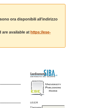
ono ora disponibili all'indirizzo
 are available at
https://ese-
USER
Username