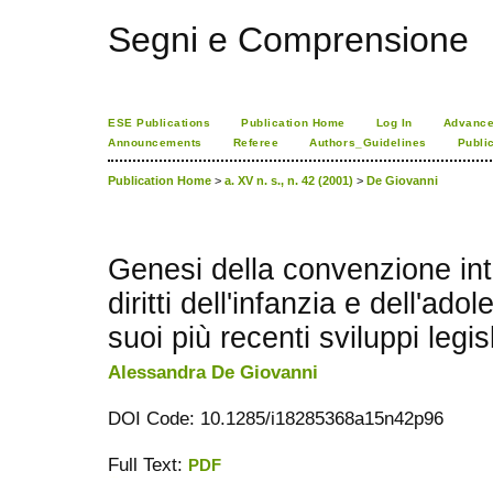
Segni e Comprensione
ESE Publications
Publication Home
Log In
Advance
Announcements
Referee
Authors_Guidelines
Publi
Publication Home
>
a. XV n. s., n. 42 (2001)
>
De Giovanni
Genesi della convenzione int
diritti dell'infanzia e dell'ad
suoi più recenti sviluppi legisl
Alessandra De Giovanni
DOI Code: 10.1285/i18285368a15n42p96
Full Text:
PDF
ویزای استارتاپ
کاغذ a4