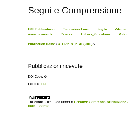
Segni e Comprensione
ESE Publications
Publication Home
Log In
Advance
Announcements
Referee
Authors_Guidelines
Publi
Publication Home
>
a. XIV n. s., n. 41 (2000)
>
Pubblicazioni ricevute
DOI Code: �
Full Text:
PDF
ویزای استارتاپ
کاغذ a4
This work is licensed under a
Creative Commons Attribuzione -
Italia License
.