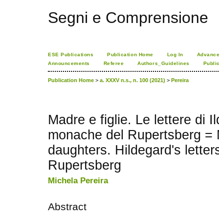
Segni e Comprensione
ESE Publications
Publication Home
Log In
Advance
Announcements
Referee
Authors_Guidelines
Publi
Publication Home
>
a. XXXV n.s., n. 100 (2021)
>
Pereira
Madre e figlie. Le lettere di I
monache del Rupertsberg = 
daughters. Hildegard's letter
Rupertsberg
Michela Pereira
Abstract