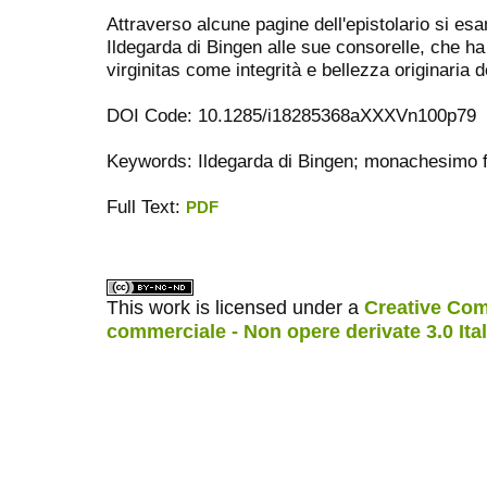
Attraverso alcune pagine dell'epistolario si es
Ildegarda di Bingen alle sue consorelle, che ha 
virginitas come integrità e bellezza originaria 
DOI Code: 10.1285/i18285368aXXXVn100p79
Keywords: Ildegarda di Bingen; monachesimo fe
Full Text:
PDF
ویزای استارتاپ
کاغذ a4
This work is licensed under a
Creative Com
commerciale - Non opere derivate 3.0 Ita