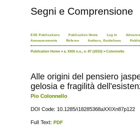
Segni e Comprensione
ESE Publications
Publication Home
Log In
Advance
Announcements
Referee
Authors_Guidelines
Publi
Publication Home
>
a. XXIX n.s., n. 87 (2015)
>
Colonnello
Alle origini del pensiero jaspe
gelosia e fragilità dell'esiste
Pio Colonnello
DOI Code: 10.1285/i18285368aXXIXn87p122
Full Text:
PDF
ویزای استارتاپ
کاغذ a4