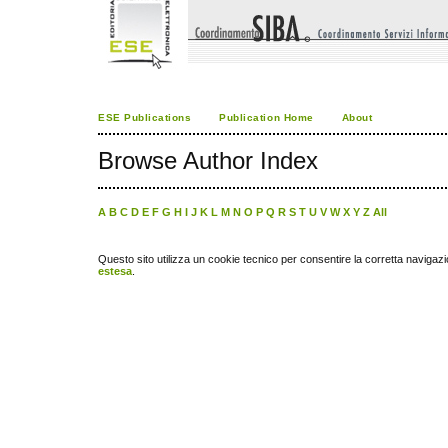
ESE Publications
Publication Home
About
Browse Author Index
A
B
C
D
E
F
G
H
I
J
K
L
M
N
O
P
Q
R
S
T
U
V
W
X
Y
Z
All
Questo sito utilizza un cookie tecnico per consentire la corretta navigazi
estesa
.