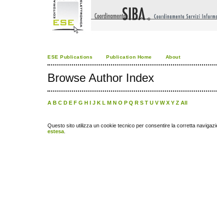
ESE Publications
Publication Home
About
Browse Author Index
A
B
C
D
E
F
G
H
I
J
K
L
M
N
O
P
Q
R
S
T
U
V
W
X
Y
Z
All
Questo sito utilizza un cookie tecnico per consentire la corretta navigazi
estesa
.