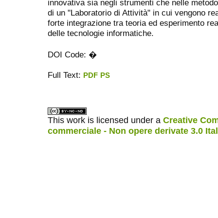
innovativa sia negli strumenti che nelle metodo
di un "Laboratorio di Attività" in cui vengono re
forte integrazione tra teoria ed esperimento re
delle tecnologie informatiche.
DOI Code: �
Full Text:
PDF
PS
ویزای استارتاپ
کاغذ a4
This work is licensed under a
Creative Com
commerciale - Non opere derivate 3.0 Ita