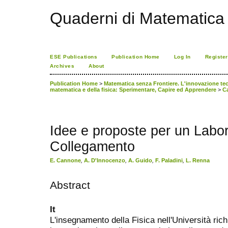
Quaderni di Matematica
ESE Publications
Publication Home
Log In
Register
Archives
About
Publication Home
>
Matematica senza Frontiere. L'innovazione tecno
matematica e della fisica: Sperimentare, Capire ed Apprendere
>
C
Idee e proposte per un Labora
Collegamento
E. Cannone
,
A. D'Innocenzo
,
A. Guido
,
F. Paladini
,
L. Renna
Abstract
It
L'insegnamento della Fisica nell'Università rich