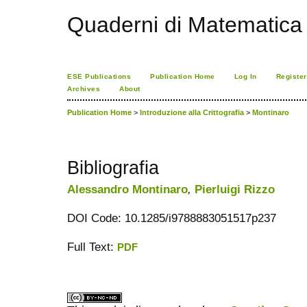
Quaderni di Matematica
ESE Publications
Publication Home
Log In
Register
Archives
About
Publication Home
>
Introduzione alla Crittografia
>
Montinaro
Bibliografia
Alessandro Montinaro
,
Pierluigi Rizzo
DOI Code: 10.1285/i9788883051517p237
Full Text:
PDF
ویزای استارتاپ
کاغذ a4