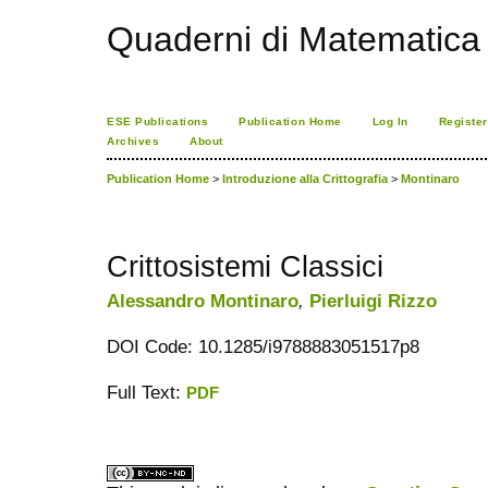
Quaderni di Matematica
ESE Publications
Publication Home
Log In
Register
Archives
About
Publication Home
>
Introduzione alla Crittografia
>
Montinaro
Crittosistemi Classici
Alessandro Montinaro
,
Pierluigi Rizzo
DOI Code: 10.1285/i9788883051517p8
Full Text:
PDF
ویزای استارتاپ
کاغذ a4