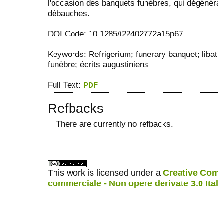
l'occasion des banquets funèbres, qui dégénér
débauches.
DOI Code: 10.1285/i22402772a15p67
Keywords: Refrigerium; funerary banquet; libat
funèbre; écrits augustiniens
Full Text:
PDF
Refbacks
There are currently no refbacks.
ویزای استارتاپ
کاغذ a4
This work is licensed under a
Creative Com
commerciale - Non opere derivate 3.0 Ita