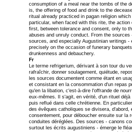
consumption of a meal near the tombs of the dec
is, the offering of food and drink to the deceas
ritual already practiced in pagan religion which 
particular, when faced with this rite, the actio
first, between tolerance and consent, only to th
abuses and unruly conduct. From the sources - 
sources, and especially Augustinian writings -
precisely on the occasion of funerary banquets
drunkenness and debauchery.
Fr
Le terme refrigerium, dérivant à son tour du ve
rafraîchir, donner soulagement, quiétude, repo
les sources documentent comme étant en usage 
et consistant en la consommation d'un repas p
qu'en la libation, c'est-à-dire l'offrande de nou
eux-mêmes. Il s'agit, en vérité, d'un rituel déjà
puis reflué dans celle chrétienne. En particulier,
des évêques catholiques se divisera, d'abord, e
consentement, pour déboucher ensuite sur la 
conduites déréglées. Des sources - canons conc
surtout les écrits augustiniens - émerge le flé