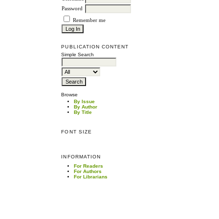
Password
Remember me
PUBLICATION CONTENT
Simple Search
Browse
By Issue
By Author
By Title
FONT SIZE
INFORMATION
For Readers
For Authors
For Librarians