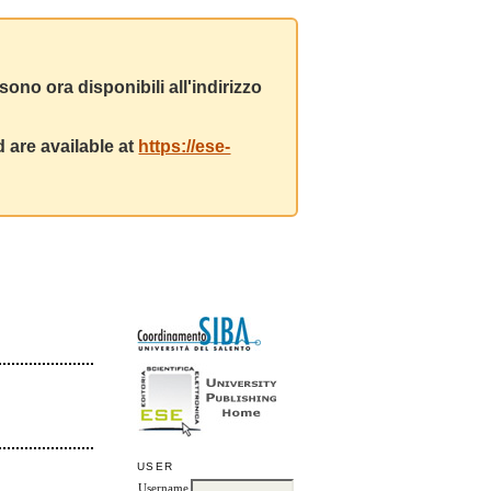
ono ora disponibili all'indirizzo
 are available at
https://ese-
USER
Username