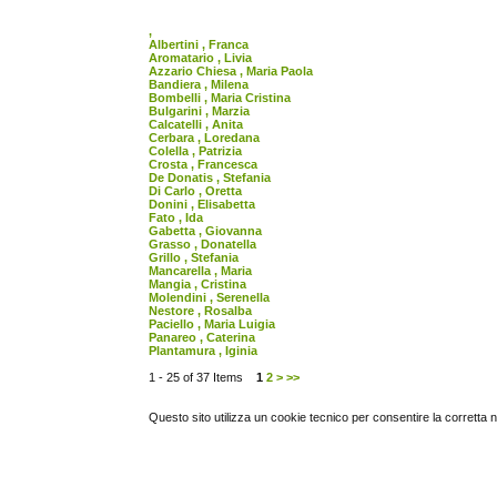
,
Albertini , Franca
Aromatario , Livia
Azzario Chiesa , Maria Paola
Bandiera , Milena
Bombelli , Maria Cristina
Bulgarini , Marzia
Calcatelli , Anita
Cerbara , Loredana
Colella , Patrizia
Crosta , Francesca
De Donatis , Stefania
Di Carlo , Oretta
Donini , Elisabetta
Fato , Ida
Gabetta , Giovanna
Grasso , Donatella
Grillo , Stefania
Mancarella , Maria
Mangia , Cristina
Molendini , Serenella
Nestore , Rosalba
Paciello , Maria Luigia
Panareo , Caterina
Plantamura , Iginia
1 - 25 of 37 Items
1
2
>
>>
Questo sito utilizza un cookie tecnico per consentire la corretta 