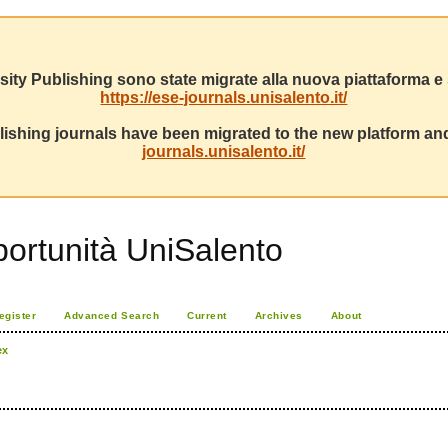
sity Publishing sono state migrate alla nuova piattaforma e s
https://ese-journals.unisalento.it/
ishing journals have been migrated to the new platform and
journals.unisalento.it/
portunità UniSalento
egister
Advanced Search
Current
Archives
About
ex