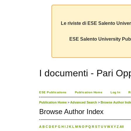
Le riviste di ESE Salento Univer
ESE Salento University Publ
I documenti - Pari Op
ESE Publications
Publication Home
Log In
R
Publication Home
>
Advanced Search
>
Browse Author Ind
Browse Author Index
A
B
C
D
E
F
G
H
I
J
K
L
M
N
O
P
Q
R
S
T
U
V
W
X
Y
Z
All