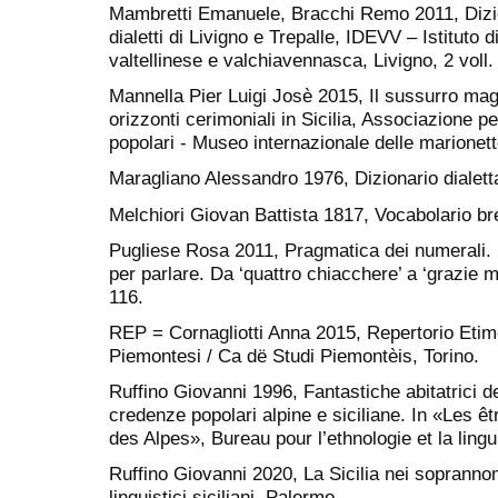
Mambretti Emanuele, Bracchi Remo 2011, Dizio
dialetti di Livigno e Trepalle, IDEVV – Istituto d
valtellinese e valchiavennasca, Livigno, 2 voll.
Mannella Pier Luigi Josè 2015, Il sussurro mag
orizzonti cerimoniali in Sicilia, Associazione p
popolari - Museo internazionale delle marionet
Maragliano Alessandro 1976, Dizionario dialett
Melchiori Giovan Battista 1817, Vocabolario bre
Pugliese Rosa 2011, Pragmatica dei numerali. 
per parlare. Da ‘quattro chiacchere’ a ‘grazie m
116.
REP = Cornagliotti Anna 2015, Repertorio Etim
Piemontesi / Ca dë Studi Piemontèis, Torino.
Ruffino Giovanni 1996, Fantastiche abitatrici d
credenze popolari alpine e siciliane. In «Les ê
des Alpes», Bureau pour l’ethnologie et la lingu
Ruffino Giovanni 2020, La Sicilia nei soprannomi
linguistici siciliani, Palermo.