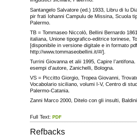
Santangelo Salvatore (ed.) 1933, Libru di lu Di
pir frati Iohanni Campulu de Missina, Scuola t
Palermo.
TB = Tommaseo Niccolò, Bellini Bernardo 1861-
italiana, Unione tipografico-editrice torinese, To
[disponibile in versione digitale e in formato pdf
http://www.tommaseobellini.it/#/].
Turrini Giovanna et alii 1995, Capire l’antifona.
esempi d’autore, Zanichelli, Bologna.
VS = Piccitto Giorgio, Tropea Giovanni, Trova
Vocabolario siciliano, volumi I-V, Centro di studi f
Palermo-Catania.
Zanni Marco 2000, Ditelo con gli insulti, Baldin
Full Text:
PDF
Refbacks