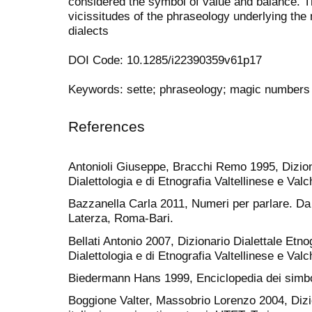
considered the symbol of value and balance. T
vicissitudes of the phraseology underlying the 
dialects
DOI Code: 10.1285/i22390359v61p17
Keywords: sette; phraseology; magic numbers
References
Antonioli Giuseppe, Bracchi Remo 1995, Diziona
Dialettologia e di Etnografia Valtellinese e Va
Bazzanella Carla 2011, Numeri per parlare. Da ‘
Laterza, Roma-Bari.
Bellati Antonio 2007, Dizionario Dialettale Etno
Dialettologia e di Etnografia Valtellinese e Va
Biedermann Hans 1999, Enciclopedia dei simbol
Boggione Valter, Massobrio Lorenzo 2004, Dizio