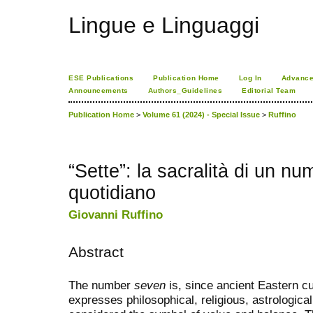
Lingue e Linguaggi
ESE Publications
Publication Home
Log In
Advance
Announcements
Authors_Guidelines
Editorial Team
Publication Home
>
Volume 61 (2024) - Special Issue
>
Ruffino
“Sette”: la sacralità di un nu
quotidiano
Giovanni Ruffino
Abstract
The number
seven
is, since ancient Eastern cu
expresses philosophical, religious, astrologica