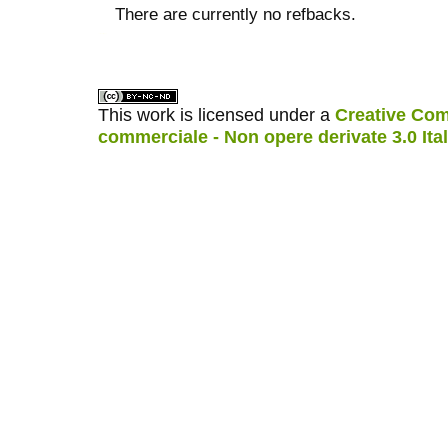
There are currently no refbacks.
ویزای استارتاپ
کاغذ a4
This work is licensed under a
Creative Com
commerciale - Non opere derivate 3.0 Ita