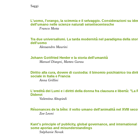
Saggi
L'uomo, l'orango, la scimmia e il selvaggio. Considerazioni su iden
dell'umano nelle scienze naturali seisettecentesche
Franco Motta
Tra due universalismi. La tarda modernità nel paradigma della stor
dell'uomo
Alessandro Maurini
Johann Gottfried Herder e la storia dell'umanità
Manuel Disegni, Matteo Garau
Diritto alla cura, dovere di custodia: il binomio psichiatrico tra dir
sociale in Italia e Francia
Anna Grillini
L'eredità dei Lumi e i diritti della donna fra clausura e libertà: "La 
Diderot
Valentina Altopiedi
Résonances de la bête: il volto umano dell'animalità nel XVIII seco
Zoe Leoni
Kant's principle of publicity, global governance, and international
some aporias and misunderstandings
Stéphanie Novak