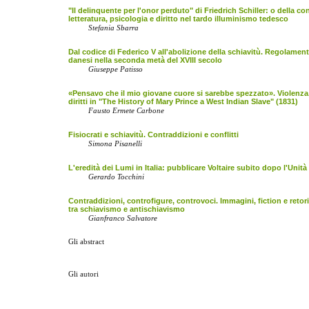
"Il delinquente per l'onor perduto" di Friedrich Schiller: o della co
letteratura, psicologia e diritto nel tardo illuminismo tedesco
Stefania Sbarra
Dal codice di Federico V all'abolizione della schiavitù. Regolamen
danesi nella seconda metà del XVIII secolo
Giuseppe Patisso
«Pensavo che il mio giovane cuore si sarebbe spezzato». Violenza,
diritti in "The History of Mary Prince a West Indian Slave" (1831)
Fausto Ermete Carbone
Fisiocrati e schiavitù. Contraddizioni e conflitti
Simona Pisanelli
L'eredità dei Lumi in Italia: pubblicare Voltaire subito dopo l'Unità
Gerardo Tocchini
Contraddizioni, controfigure, controvoci. Immagini, fiction e reto
tra schiavismo e antischiavismo
Gianfranco Salvatore
Gli abstract
Gli autori