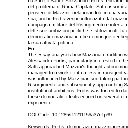
da Aurelio Saffi e Alessandro Fortis, entrambi int
del problema di Roma Capitale. Saffi assorbì 
pensiero di Mazzini, rielaborandolo in una var
sua, anche Fortis venne influenzato dal mazzin
campagna militare del Risorgimento e interfacc
delle sue ambizioni politiche e istituzionali, fu c
democratici mazziniani, che comunque riechegg
la sua attività politica.
En
The essay analyses how Mazzinian tradition wa
Alessandro Fortis, particularly interested in t
Saffi approached Mazzini's thought autonomou
managed to rework it into a less intransigent v
was influenced by Mazzinianism, taking part in 
Risorgimento and subsequently approaching Saff
institutional ambitions, Fortis was forced to 
these democratic ideals echoed on several occa
experience.
DOI Code: 10.1285/i11211156a37n1p39
Keywords: Fortis; democrazia; mazzinianesim