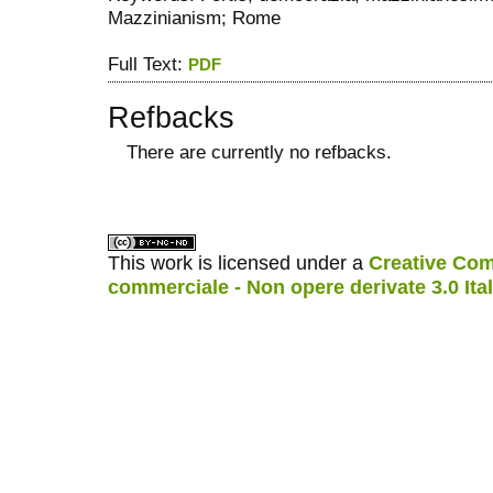
Mazzinianism; Rome
Full Text:
PDF
Refbacks
There are currently no refbacks.
ویزای استارتاپ
کاغذ a4
This work is licensed under a
Creative Com
commerciale - Non opere derivate 3.0 Ita