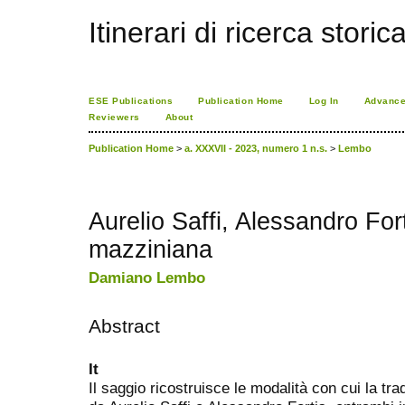
Itinerari di ricerca storic
ESE Publications
Publication Home
Log In
Advance
Reviewers
About
Publication Home
>
a. XXXVII - 2023, numero 1 n.s.
>
Lembo
Aurelio Saffi, Alessandro Fort
mazziniana
Damiano Lembo
Abstract
It
Il saggio ricostruisce le modalità con cui la t