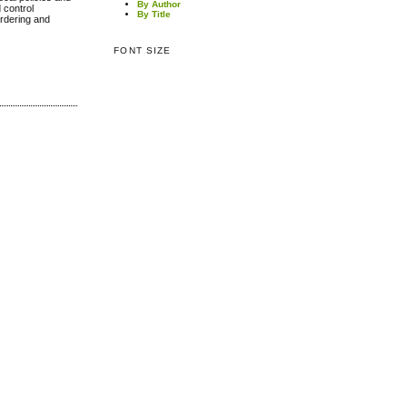
By Author
d control
By Title
ordering and
FONT SIZE