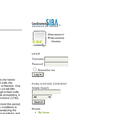
USER
Username
Password
Remember me
oni che hanno
 sulla vita
PUBLICATION CONTENT
à schiavista. Una
Simple Search
ui tali élite
gli schiavi sulla
ale prospettiva, è
 Province (1740).
rized this period,
e conditions in
Browse
 analyzing the
By Issue
ocal policies and