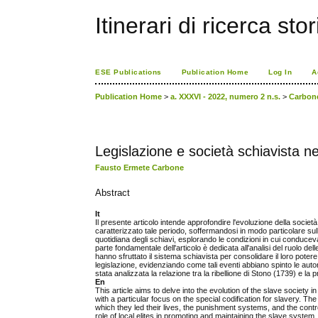
Itinerari di ricerca sto
ESE Publications
Publication Home
Log In
A
Publication Home
>
a. XXXVI - 2022, numero 2 n.s.
>
Carbon
Legislazione e società schiavista n
Fausto Ermete Carbone
Abstract
It
Il presente articolo intende approfondire l'evoluzione della societ
caratterizzato tale periodo, soffermandosi in modo particolare sulla
quotidiana degli schiavi, esplorando le condizioni in cui conduceva
parte fondamentale dell'articolo è dedicata all'analisi del ruolo del
hanno sfruttato il sistema schiavista per consolidare il loro potere, i
legislazione, evidenziando come tali eventi abbiano spinto le autori
stata analizzata la relazione tra la ribellione di Stono (1739) e l
En
This article aims to delve into the evolution of the slave society
with a particular focus on the special codification for slavery. Th
which they led their lives, the punishment systems, and the contr
role of local elites in promoting and maintaining the slave system,