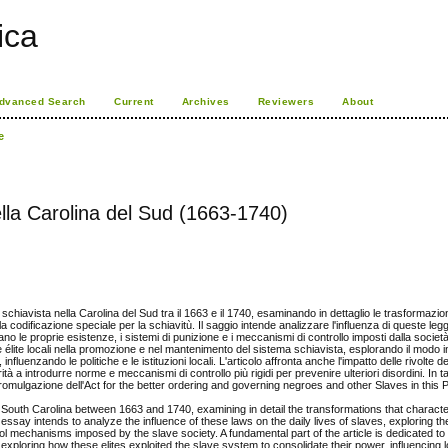
rica
dvanced Search
Current
Archives
Reviewers
About
e
ella Carolina del Sud (1663-1740)
à schiavista nella Carolina del Sud tra il 1663 e il 1740, esaminando in dettaglio le trasformazi
 codificazione speciale per la schiavitù. Il saggio intende analizzare l'influenza di queste leggi
no le proprie esistenze, i sistemi di punizione e i meccanismi di controllo imposti dalla societ
le élite locali nella promozione e nel mantenimento del sistema schiavista, esplorando il modo in c
nfluenzando le politiche e le istituzioni locali. L'articolo affronta anche l'impatto delle rivolte de
tà a introdurre norme e meccanismi di controllo più rigidi per prevenire ulteriori disordini. In t
a promulgazione dell'Act for the better ordering and governing negroes and other Slaves in this
 in South Carolina between 1663 and 1740, examining in detail the transformations that characte
e essay intends to analyze the influence of these laws on the daily lives of slaves, exploring th
ol mechanisms imposed by the slave society. A fundamental part of the article is dedicated to
 exploring how these elites exploited the slave system to consolidate their power, influencing l