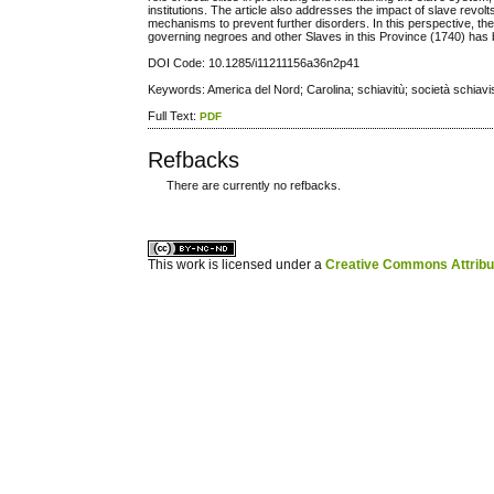
institutions. The article also addresses the impact of slave revolt
mechanisms to prevent further disorders. In this perspective, the
governing negroes and other Slaves in this Province (1740) has
DOI Code: 10.1285/i11211156a36n2p41
Keywords: America del Nord; Carolina; schiavitù; società schiavis
Full Text:
PDF
Refbacks
There are currently no refbacks.
ویزای استارتاپ
کاغذ a4
This work is licensed under a
Creative Commons Attribuz