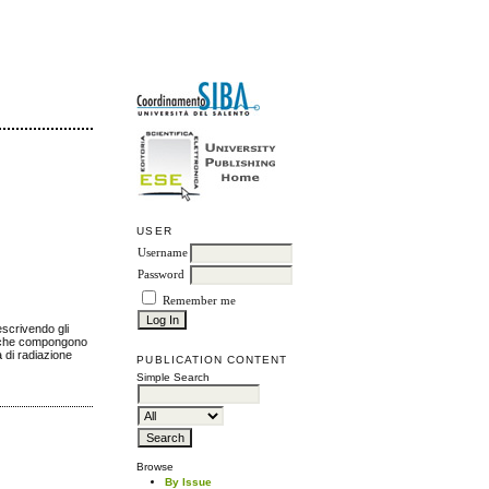
USER
Username
Password
Remember me
escrivendo gli
ani che compongono
 di radiazione
PUBLICATION CONTENT
Simple Search
Browse
By Issue