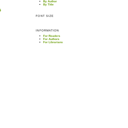
By Author
By Title
s
FONT SIZE
INFORMATION
For Readers
For Authors
For Librarians