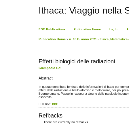
Ithaca: Viaggio nella 
ESE Publications
Publication Home
Log In
A
Publication Home
>
n. 18 B, anno 2021 - Fisica, Matematica
Effetti biologici delle radiazioni
Giampaolo Co'
Abstract
In questo contributo fornisco delle informazioni di base per compre
effetti della radiazione a livello atomico e molecolare, per poi pre
il corpo umano. Passo in rassegna alcune delle patologie indotte 
assorbita.
Full Text:
PDF
Refbacks
There are currently no refbacks.
ویزای استارتاپ
کاغذ a4