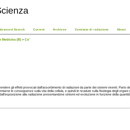
Scienza
dvanced Search
Current
Archives
Comitato di redazione
About
 e Medicina (B)
>
Co'
ndere gli effetti provocati dall'assorbimento di radiazioni da parte dei sistemi viventi. Parto d
sentarne le conseguenze sulla vita della cellula, e quindi le ricadute sulla fisiologia degli org
dall'esposizione alla radiazione presentandone sintomi ed evoluzione in funzione della quantità