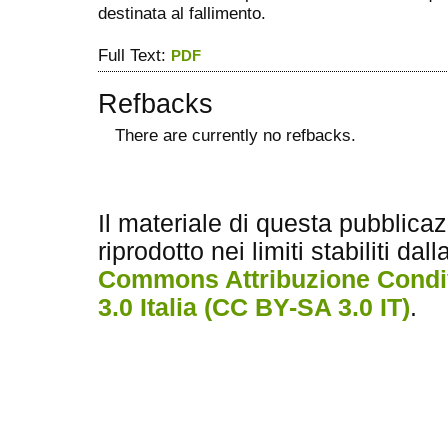
destinata al fallimento.
Full Text:
PDF
Refbacks
There are currently no refbacks.
ویزای استارتاپ
کاغذ a4
Il materiale di questa pubblica
riprodotto nei limiti stabiliti dal
Commons Attribuzione Condiv
3.0 Italia (CC BY-SA 3.0 IT)
.