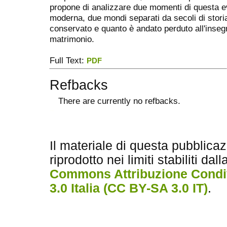
propone di analizzare due momenti di questa ev
moderna, due mondi separati da secoli di stori
conservato e quanto è andato perduto all'insegna
matrimonio.
Full Text:
PDF
Refbacks
There are currently no refbacks.
ویزای استارتاپ
کاغذ a4
Il materiale di questa pubblica
riprodotto nei limiti stabiliti dal
Commons Attribuzione Condiv
3.0 Italia (CC BY-SA 3.0 IT)
.