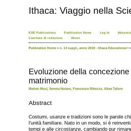
Ithaca: Viaggio nella Sc
ESE Publications
Publication Home
Log In
Advance
Comitato di redazione
About
Publication Home
>
n. 13 suppl., anno 2019 - Ithaca Educational I
Evoluzione della concezione de
matrimonio
Matteo Muci
,
Serena Notaro
,
Francesco Ribezzo
,
Altea Tafuro
Abstract
Costumi, usanze e tradizioni sono le parole chia
l'unità familiare. Nato in un modo, si è reinven
tempi e alle circostanze, cambiando pur rimane