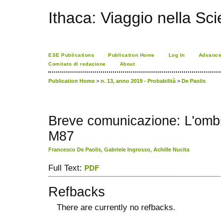
Ithaca: Viaggio nella Sc
ESE Publications
Publication Home
Log In
Advance
Comitato di redazione
About
Publication Home
>
n. 13, anno 2019 - Probabilità
>
De Paolis
Breve comunicazione: L'ombr
M87
Francesco De Paolis
,
Gabriele Ingrosso
,
Achille Nucita
Full Text:
PDF
Refbacks
There are currently no refbacks.
ویزای استارتاپ
کاغذ a4