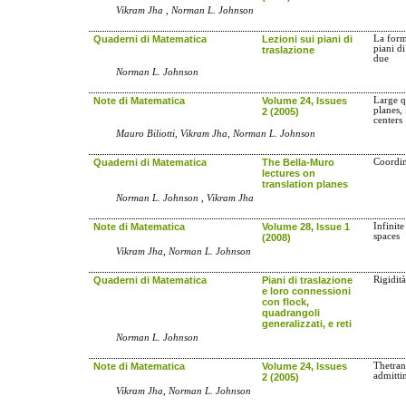
Vikram Jha , Norman L. Johnson
Quaderni di Matematica
Lezioni sui piani di
La form
piani d
traslazione
due
Norman L. Johnson
Note di Matematica
Volume 24, Issues
Large q
planes,
2 (2005)
centers
Mauro Biliotti, Vikram Jha, Norman L. Johnson
Quaderni di Matematica
The Bella-Muro
Coordin
lectures on
translation planes
Norman L. Johnson , Vikram Jha
Note di Matematica
Volume 28, Issue 1
Infinit
spaces
(2008)
Vikram Jha, Norman L. Johnson
Quaderni di Matematica
Piani di traslazione
Rigidit
e loro connessioni
con flock,
quadrangoli
generalizzati, e reti
Norman L. Johnson
Note di Matematica
Volume 24, Issues
Thetran
admitti
2 (2005)
Vikram Jha, Norman L. Johnson