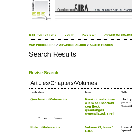
ESE Publications
Log In
Register
Advanced Searc
ESE Publications
>
Advanced Search
>
Search Results
Search Results
Revise Search
Articles/Chapters/Volumes
Publication
Issue
Title
Quaderni di Matematica
Piani di traslazione
Flock p
generali
e loro connessioni
elazion
con flock,
quadrangoli
generalizzati, e reti
Norman L. Johnson
Note di Matematica
Volume 29, Issue 1
General
Spread
(2009)