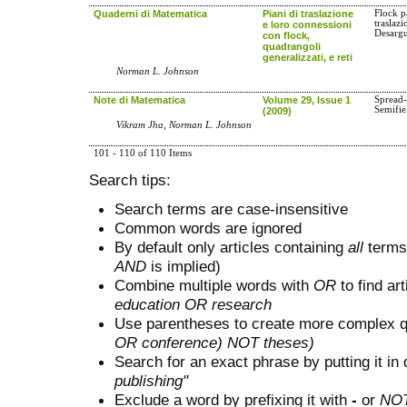
Quaderni di Matematica
Piani di traslazione
Flock pa
traslazi
e loro connessioni
Desargu
con flock,
quadrangoli
generalizzati, e reti
Norman L. Johnson
Note di Matematica
Volume 29, Issue 1
Spread-
Semifie
(2009)
Vikram Jha, Norman L. Johnson
101 - 110 of 110 Items
Search tips:
Search terms are case-insensitive
Common words are ignored
By default only articles containing
all
terms 
AND
is implied)
Combine multiple words with
OR
to find art
education OR research
Use parentheses to create more complex q
OR conference) NOT theses)
Search for an exact phrase by putting it in 
publishing"
Exclude a word by prefixing it with
-
or
NO