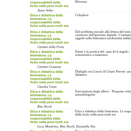
Khouma
responsabilità della
fictio nella post-truth era
Anna Veller
Etica e didattica della
Colophon
letteratura. Le
responsabilità della
fictio nella post-truth era
Etica e didattica della
Dal problema morale alla lettura del testo
creazione dell'ipertesto digitale. L'esempi
letteratura. Le
oggetti nella letteratura modernista italia
responsabilità della
fictio nella post-truth era
Carmen della Porta
Etica e didattica della
Dante e la poetica del «pan de li angeli»:
ermeneutica a maieutica
letteratura. Le
responsabilità della
fictio nella post-truth era
Carmen Costanza
Etica e didattica della
Dialoghi con Leucò di Cesare Pavese: un
didattica
letteratura. Le
responsabilità della
fictio nella post-truth era
Claudia Casto
Etica e didattica della
Esercitazioni degli allievi - Proposte criti
metodologiche
letteratura. Le
responsabilità della
fictio nella post-truth era
Rita Nicolì
Etica e didattica della
Etica e didattica della letteratura. Le resp
della fictio nella post-truth era
letteratura. Le
responsabilità della
fictio nella post-truth era
Luca Mendrino, Rita Nicolì, Donatella Nisi