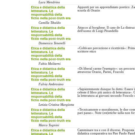
Luca Mendrino
Etica e didattica della
Appunti per un apprendistato poetico: Za
scuola di Orazio
letteratura. Le
responsabilità della
fictio nella post-truth era
Camilla Tibaldo
Etica e didattica della
Attacco al borghese. Il caso de La distru
dell'uomo di Luigi Pirandello
letteratura. Le
responsabilità della
fictio nella post-truth era
Domenico Tenerelli
Etica e didattica della
«Coltivare percezione e ricettività»: Pri
scrittore etico
letteratura. Le
responsabilità della
fictio nella post-truth era
Fabio Moliterni
Etica e didattica della
«Di liberal carme l'esempio»: un percorso
attraverso Orazio, Parini, Foscolo
letteratura. Le
responsabilità della
fictio nella post-truth era
Fulvia Ambrosino
Etica e didattica della
«Sapientemente dunque fu detto: Essere i
celeste il libro più antico di letteratura».
letteratura. Le
la letteratura ai giovani secondo Foscolo
responsabilità della
fictio nella post-truth era
Letizia Cristina Margiotta
Etica e didattica della
«Tecnicamente e moralmente, le due cos
pari passo». Note (est)etiche sulla non fic
letteratura. Le
responsabilità della
fictio nella post-truth era
Marco Tognini
Etica e didattica della
Camminare tra e con il diverso. Proposta
didattica comparativa tra Pier Paolo Pasol
letteratura. Le