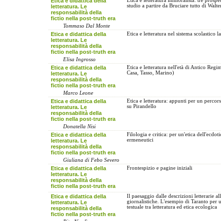
Etica e didattica della
Etica e letteratura immoralista: tre prospet
studio a partire da Bruciare tutto di Walter
letteratura. Le
responsabilità della
fictio nella post-truth era
Tommaso Dal Monte
Etica e didattica della
Etica e letteratura nel sistema scolastico l
letteratura. Le
responsabilità della
fictio nella post-truth era
Elisa Ingrosso
Etica e didattica della
Etica e letteratura nell'età di Antico Regi
Casa, Tasso, Marino)
letteratura. Le
responsabilità della
fictio nella post-truth era
Marco Leone
Etica e didattica della
Etica e letteratura: appunti per un percor
su Pirandello
letteratura. Le
responsabilità della
fictio nella post-truth era
Donatella Nisi
Etica e didattica della
Filologia e critica: per un'etica dell'ecdoti
ermeneutici
letteratura. Le
responsabilità della
fictio nella post-truth era
Giuliana di Febo Severo
Etica e didattica della
Frontespizio e pagine iniziali
letteratura. Le
responsabilità della
fictio nella post-truth era
Etica e didattica della
Il paesaggio dalle descrizioni letterarie a
giornalistiche. L'esempio di Taranto per 
letteratura. Le
testuale tra letteratura ed etica ecologica
responsabilità della
fictio nella post-truth era