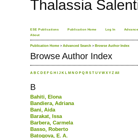
Thalassia Salent
ESE Publications
Publication Home
Log In
Advance
About
Publication Home
>
Advanced Search
>
Browse Author Index
Browse Author Index
A
B
C
D
E
F
G
H
I
J
K
L
M
N
O
P
Q
R
S
T
U
V
W
X
Y
Z
All
B
Bahiti, Elona
Bandiera, Adriana
Bani, Aida
Barakat, Issa
Barbera, Carmela
Basso, Roberto
Batogova, E. A.