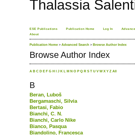
Thalassia Salent
ESE Publications
Publication Home
Log In
Advance
About
Publication Home
>
Advanced Search
>
Browse Author Index
Browse Author Index
A
B
C
D
E
F
G
H
I
J
K
L
M
N
O
P
Q
R
S
T
U
V
W
X
Y
Z
All
B
Beran, Luboš
Bergamaschi, Silvia
Bertasi, Fabio
Bianchi, C. N.
Bianchi, Carlo Nike
Bianco, Pasqua
Biandolino, Francesca