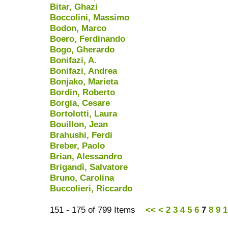
Bitar, Ghazi
Boccolini, Massimo
Bodon, Marco
Boero, Ferdinando
Bogo, Gherardo
Bonifazi, A.
Bonifazi, Andrea
Bonjako, Marieta
Bordin, Roberto
Borgia, Cesare
Bortolotti, Laura
Bouillon, Jean
Brahushi, Ferdi
Breber, Paolo
Brian, Alessandro
Brigandì, Salvatore
Bruno, Carolina
Buccolieri, Riccardo
151 - 175 of 799 Items
<<
<
2
3
4
5
6
7
8
9
1