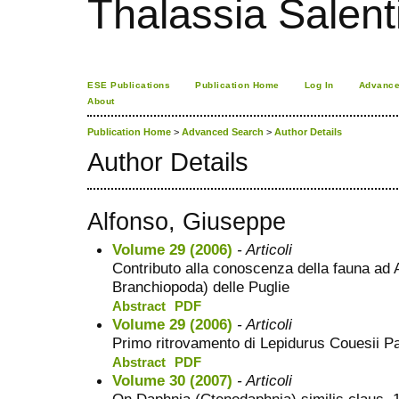
Thalassia Salent
ESE Publications
Publication Home
Log In
Advance
About
Publication Home
>
Advanced Search
>
Author Details
Author Details
Alfonso, Giuseppe
Volume 29 (2006)
- Articoli
Contributo alla conoscenza della fauna ad 
Branchiopoda) delle Puglie
Abstract
PDF
Volume 29 (2006)
- Articoli
Primo ritrovamento di Lepidurus Couesii Pa
Abstract
PDF
Volume 30 (2007)
- Articoli
On Daphnia (Ctenodaphnia) similis claus, 1