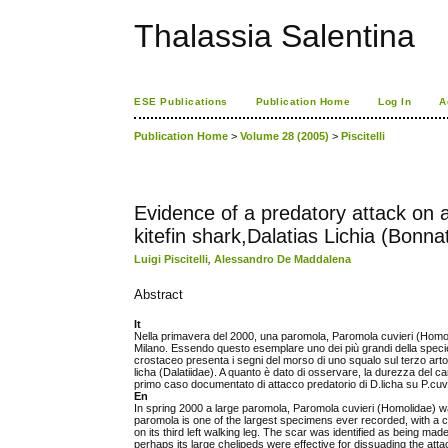
Thalassia Salentina
ESE Publications
Publication Home
Log In
A
Publication Home
>
Volume 28 (2005)
>
Piscitelli
Evidence of a predatory attack on 
kitefin shark,Dalatias Lichia (Bonn
Luigi Piscitelli
,
Alessandro De Maddalena
Abstract
It
Nella primavera del 2000, una paromola, Paromola cuvieri (Homolid
Milano. Essendo questo esemplare uno dei più grandi della specie
crostaceo presenta i segni del morso di uno squalo sul terzo arto l
licha (Dalatiidae). A quanto è dato di osservare, la durezza del ca
primo caso documentato di attacco predatorio di D.licha su P.cuvi
En
In spring 2000 a large paromola, Paromola cuvieri (Homolidae) was
paromola is one of the largest specimens ever recorded, with a
on its third left walking leg. The scar was identified as being mad
perhaps its large chelipeds were effective for dissuading the atta