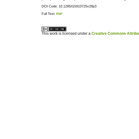
DOI Code: 10.1285/i15910725v28p3
Full Text:
PDF
ویزای استارتاپ
کاغذ a4
This work is licensed under a
Creative Commons Attribuz