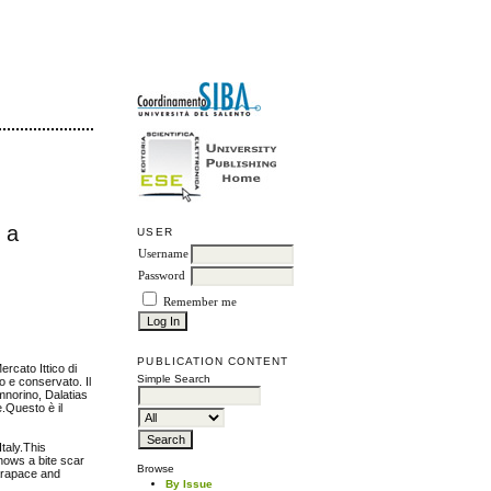
 a
USER
Username
Password
Remember me
PUBLICATION CONTENT
rcato Ittico di
Simple Search
o e conservato. Il
imnorino, Dalatias
e.Questo è il
taly.This
hows a bite scar
Browse
 carapace and
By Issue