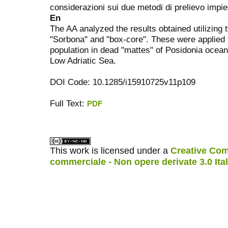
considerazioni sui due metodi di prelievo impie
En
The AA analyzed the results obtained utilizin
"Sorbona" and "box-core". These were applied 
population in dead "mattes" of Posidonia oceani
Low Adriatic Sea.
DOI Code: 10.1285/i15910725v11p109
Full Text:
PDF
ویزای استارتاپ
کاغذ a4
This work is licensed under a
Creative Com
commerciale - Non opere derivate 3.0 Ita