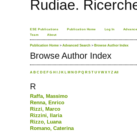
Rudiae. Ricerch
ESE Publications
Publication Home
Log In
Advance
Team
About
Publication Home
>
Advanced Search
>
Browse Author Index
Browse Author Index
A
B
C
D
E
F
G
H
I
J
K
L
M
N
O
P
Q
R
S
T
U
V
W
X
Y
Z
All
R
Raffa, Massimo
Renna, Enrico
Rizzi, Marco
Rizzini, Ilaria
Rizzo, Luana
Romano, Caterina