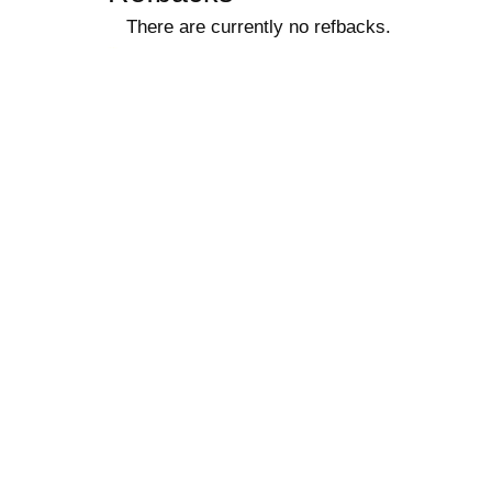
There are currently no refbacks.
ویزای استارتاپ
کاغذ a4