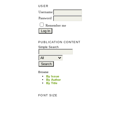
USER
Username
Password
Remember me
PUBLICATION CONTENT
Simple Search
Browse
By Issue
By Author
By Title
FONT SIZE