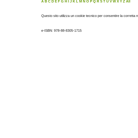
A
B
C
D
E
F
G
H
I
J
K
L
M
N
O
P
Q
R
S
T
U
V
W
X
Y
Z
All
Questo sito utilizza un cookie tecnico per consentire la corretta 
e-ISBN: 978-88-8305-1715