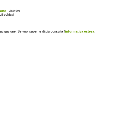
ione
- Articles
gli schiavi
navigazione. Se vuoi saperne di più consulta l'
informativa estesa
.