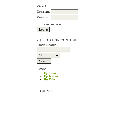
USER
Username
Password
Remember me
PUBLICATION CONTENT
Simple Search
Browse
By Issue
By Author
By Title
FONT SIZE