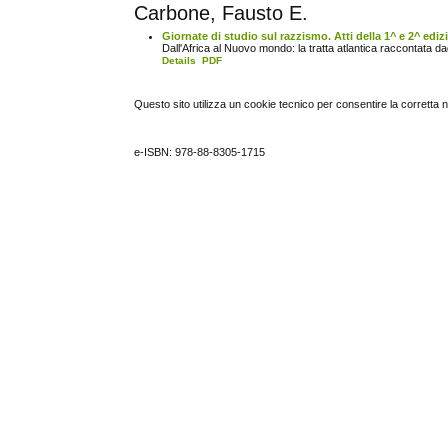
Carbone, Fausto E.
Giornate di studio sul razzismo. Atti della 1^ e 2^ ediz
Dall'Africa al Nuovo mondo: la tratta atlantica raccontata da
Details
PDF
Questo sito utilizza un cookie tecnico per consentire la corretta 
e-ISBN: 978-88-8305-1715