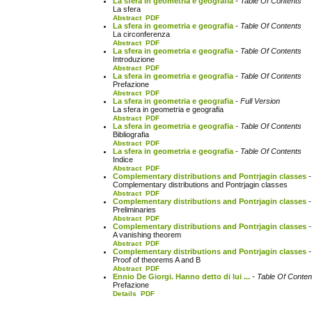
La sfera in geometria e geografia
- Table Of Contents
La sfera
Abstract
PDF
La sfera in geometria e geografia
- Table Of Contents
La circonferenza
Abstract
PDF
La sfera in geometria e geografia
- Table Of Contents
Introduzione
Abstract
PDF
La sfera in geometria e geografia
- Table Of Contents
Prefazione
Abstract
PDF
La sfera in geometria e geografia
- Full Version
La sfera in geometria e geografia
Abstract
PDF
La sfera in geometria e geografia
- Table Of Contents
Bibliografia
Abstract
PDF
La sfera in geometria e geografia
- Table Of Contents
Indice
Abstract
PDF
Complementary distributions and Pontrjagin classes
-
Complementary distributions and Pontrjagin classes
Abstract
PDF
Complementary distributions and Pontrjagin classes
-
Preliminaries
Abstract
PDF
Complementary distributions and Pontrjagin classes
-
A vanishing theorem
Abstract
PDF
Complementary distributions and Pontrjagin classes
-
Proof of theorems A and B
Abstract
PDF
Ennio De Giorgi. Hanno detto di lui ...
- Table Of Conten
Prefazione
Details
PDF