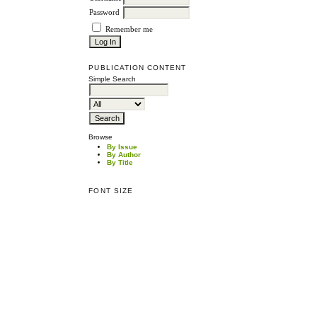
Password
Remember me
PUBLICATION CONTENT
Simple Search
Browse
By Issue
By Author
By Title
FONT SIZE