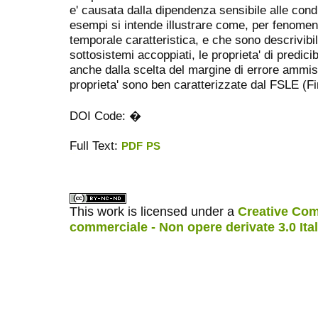
e' causata dalla dipendenza sensibile alle condi
esempi si intende illustrare come, per fenomen
temporale caratteristica, e che sono descrivibi
sottosistemi accoppiati, le proprieta' di predici
anche dalla scelta del margine di errore ammis
proprieta' sono ben caratterizzate dal FSLE (F
DOI Code: �
Full Text:
PDF
PS
ویزای استارتاپ
کاغذ a4
This work is licensed under a
Creative Com
commerciale - Non opere derivate 3.0 Ita