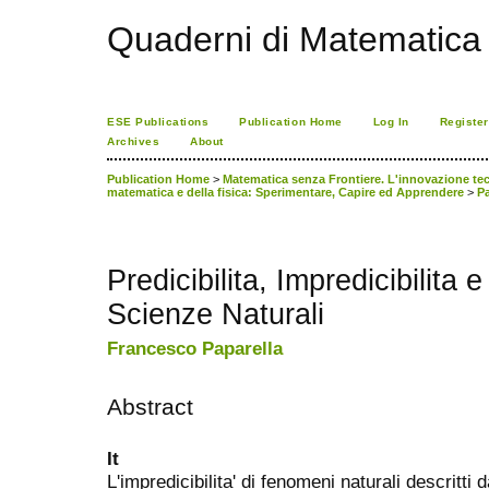
Quaderni di Matematica
ESE Publications
Publication Home
Log In
Register
Archives
About
Publication Home
>
Matematica senza Frontiere. L'innovazione tecno
matematica e della fisica: Sperimentare, Capire ed Apprendere
>
Pa
Predicibilita, Impredicibilita e
Scienze Naturali
Francesco Paparella
Abstract
It
L'impredicibilita' di fenomeni naturali descritti