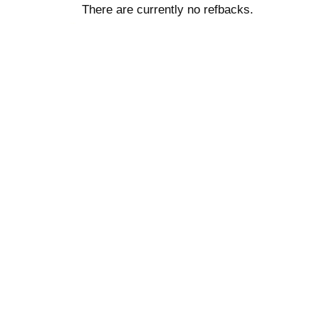
There are currently no refbacks.
ویزای استارتاپ
کاغذ a4