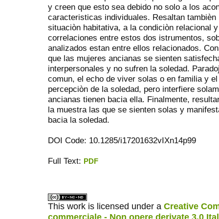
y creen que esto sea debido no solo a los acont
caracteristicas individuales. Resaltan tambièn l
situaciòn habitativa, a la condiciòn relacional 
correlaciones entre estos dos istrumentos, so
analizados estan entre ellos relacionados. Co
que las mujeres ancianas se sienten satisfech
interpersonales y no sufren la soledad. Parado
comun, el echo de viver solas o en familia y el 
percepciòn de la soledad, pero interfiere solam
ancianas tienen bacia ella. Finalmente, result
la muestra las que se sienten solas y manifest
bacia la soledad.
DOI Code: 10.1285/i17201632vIXn14p99
Full Text:
PDF
ویزای استارتاپ
کاغذ a4
This work is licensed under a
Creative Com
commerciale - Non opere derivate 3.0 Ita