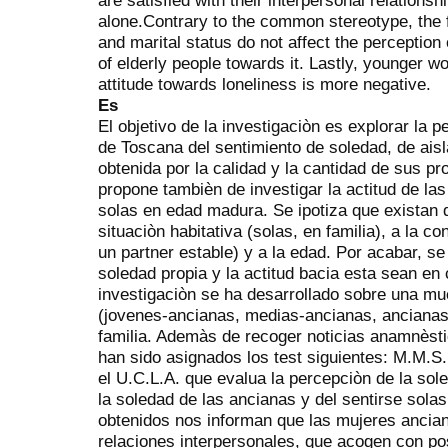
alone.Contrary to the common stereotype, the fa
and marital status do not affect the perception o
of elderly people towards it. Lastly, younger w
attitude towards loneliness is more negative.
Es
El objetivo de la investigaciòn es explorar la 
de Toscana del sentimiento de soledad, de aisl
obtenida por la calidad y la cantidad de sus pr
propone tambièn de investigar la actitud de las
solas en edad madura. Se ipotiza que existan d
situaciòn habitativa (solas, en familia), a la co
un partner estable) y a la edad. Por acabar, s
soledad propia y la actitud bacia esta sean en 
investigaciòn se ha desarrollado sobre una m
(jovenes-ancianas, medias-ancianas, ancianas
familia. Ademàs de recoger noticias anamnèsti
han sido asignados los test siguientes: M.M.S.
el U.C.L.A. que evalua la percepciòn de la sol
la soledad de las ancianas y del sentirse sol
obtenidos nos informan que las mujeres ancian
relaciones interpersonales, que acogen con pos