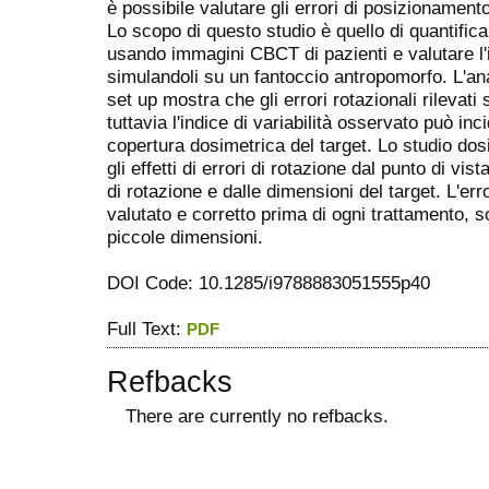
è possibile valutare gli errori di posizionament
Lo scopo di questo studio è quello di quantificar
usando immagini CBCT di pazienti e valutare l'i
simulandoli su un fantoccio antropomorfo. L'ana
set up mostra che gli errori rotazionali rilevat
tuttavia l'indice di variabilità osservato può in
copertura dosimetrica del target. Lo studio do
gli effetti di errori di rotazione dal punto di vi
di rotazione e dalle dimensioni del target. L'er
valutato e corretto prima di ogni trattamento, so
piccole dimensioni.
DOI Code: 10.1285/i9788883051555p40
Full Text:
PDF
Refbacks
There are currently no refbacks.
ویزای استارتاپ
کاغذ a4