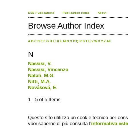
ESE Publications
Publication Home
About
Browse Author Index
A
B
C
D
E
F
G
H
I
J
K
L
M
N
O
P
Q
R
S
T
U
V
W
X
Y
Z
All
N
Nassisi, V.
Nassisi, Vincenzo
Natali, M.G.
Nitti, M.A.
Nováková, E.
1 - 5 of 5 Items
Questo sito utilizza un cookie tecnico per cons
vuoi saperne di più consulta l'
informativa est